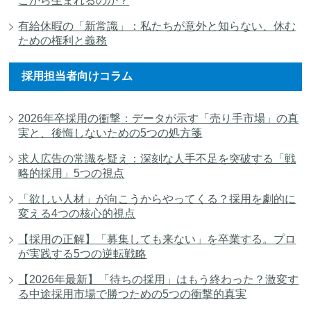
こから生まれるのか？
有給休暇の「新常識」：私たちが意外と知らない、休む
ための権利と義務
採用担当者向けコラム
2026年卒採用の衝撃：データが示す「売り手市場」の真
実と、後悔しないための5つの処方箋
求人広告の常識を疑え：深刻な人手不足を突破する「戦
略的採用」5つの視点
「欲しい人材」が向こうからやってくる？採用を劇的に
変える4つの核心的視点
【採用の正解】「募集しても来ない」を卒業する。プロ
が実践する5つの逆転戦略
【2026年最新】「待ちの採用」はもう終わった？激変す
る中途採用市場で勝つための5つの衝撃的真実