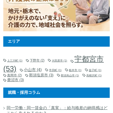
エリア
宇都宮市
下野市
(2)
上三川町
(1)
大田原市
(1)
(53)
小山市
(4)
市貝町
(1)
栃木市
(1)
益子町
(1)
那須塩原市
(3)
真岡市
(2)
那須烏山市
(1)
高根沢町
(1)
鹿沼市
(3)
就職・採用コラム
同一労働・同一賃金の「真実」：給与格差の納得感はど