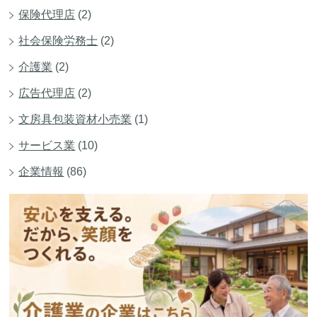
保険代理店
(2)
社会保険労務士
(2)
介護業
(2)
広告代理店
(2)
文房具包装資材小売業
(1)
サービス業
(10)
企業情報
(86)