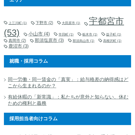
宇都宮市
下野市
(2)
上三川町
(1)
大田原市
(1)
(53)
小山市
(4)
市貝町
(1)
栃木市
(1)
益子町
(1)
那須塩原市
(3)
真岡市
(2)
那須烏山市
(1)
高根沢町
(1)
鹿沼市
(3)
就職・採用コラム
同一労働・同一賃金の「真実」：給与格差の納得感はど
こから生まれるのか？
有給休暇の「新常識」：私たちが意外と知らない、休む
ための権利と義務
採用担当者向けコラム