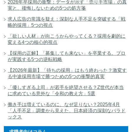
2026年卒採用の衝撃：データが示す「売り手市場」の真
実と、後悔しないための5つの処方箋
求人広告の常識を疑え：深刻な人手不足を突破する「戦
略的採用」5つの視点
「欲しい人材」が向こうからやってくる？採用を劇的に
変える4つの核心的視点
【採用の正解】「募集しても来ない」を卒業する。プロ
が実践する5つの逆転戦略
【2026年最新】「待ちの採用」はもう終わった？激変す
る中途採用市場で勝つための5つの衝撃的真実
「優しすぎる上司」が若手を絶望させる？Z世代が本当
に求めている意外な「令和の教え方」5選
働き手は増えているのに、なぜ足りない？2025年4月
「人手不足」調査から見えた、日本経済の深刻なパラド
ックス
求職者向けコラム