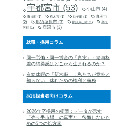
宇都宮市
(53)
小山市
(4)
真岡市
市貝町
(1)
栃木市
(1)
益子町
(1)
那須塩原市
(3)
(2)
那須烏山市
(1)
高根
鹿沼市
(3)
沢町
(1)
就職・採用コラム
同一労働・同一賃金の「真実」：給与格
差の納得感はどこから生まれるのか？
有給休暇の「新常識」：私たちが意外と
知らない、休むための権利と義務
採用担当者向けコラム
2026年卒採用の衝撃：データが示す
「売り手市場」の真実と、後悔しないた
めの5つの処方箋