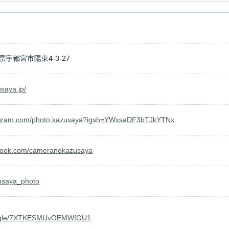
木県宇都宮市陽東4-3-27
usaya.jp/
tagram.com/photo.kazusaya?igsh=YWxsaDF3bTJkYTNx
ebook.com/cameranokazusaya
zusaya_photo
google/7XTKESMUvOEMWfGU1