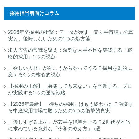
採用担当者向けコラム
2026年卒採用の衝撃：データが示す「売り手市場」の真
実と、後悔しないための5つの処方箋
求人広告の常識を疑え：深刻な人手不足を突破する「戦
略的採用」5つの視点
「欲しい人材」が向こうからやってくる？採用を劇的に
変える4つの核心的視点
【採用の正解】「募集しても来ない」を卒業する。プロ
が実践する5つの逆転戦略
【2026年最新】「待ちの採用」はもう終わった？激変す
る中途採用市場で勝つための5つの衝撃的真実
「優しすぎる上司」が若手を絶望させる？Z世代が本当
に求めている意外な「令和の教え方」5選