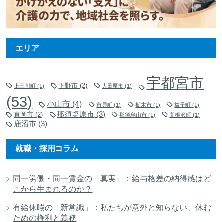
エリア
宇都宮市
下野市
(2)
上三川町
(1)
大田原市
(1)
(53)
小山市
(4)
市貝町
(1)
栃木市
(1)
益子町
(1)
那須塩原市
(3)
真岡市
(2)
那須烏山市
(1)
高根沢町
(1)
鹿沼市
(3)
就職・採用コラム
同一労働・同一賃金の「真実」：給与格差の納得感はど
こから生まれるのか？
有給休暇の「新常識」：私たちが意外と知らない、休む
ための権利と義務